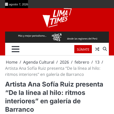
Skip
agosto 7, 2026
to
content
SÚMATE
Home
Agenda Cultural
2026
febrero
13
Artista Ana Sofía Ruiz presenta “De la línea al hilo:
ritmos interiores” en galería de Barranco
Artista Ana Sofía Ruiz presenta
“De la línea al hilo: ritmos
interiores” en galería de
Barranco