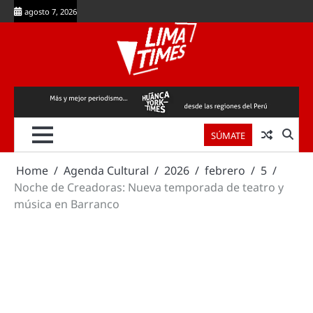
Skip
agosto 7, 2026
to
content
SÚMATE
Home
Agenda Cultural
2026
febrero
5
Noche de Creadoras: Nueva temporada de teatro y
música en Barranco