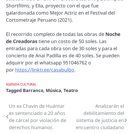
Shortfilms, y Ella, proyecto con el que fue
galardonada como Mejor Actriz en el Festival del
Cortometraje Peruano (2021).
El recorrido completo de todas las obras de
Noche
de Creadoras
tiene un costo de 50 soles. Las
entradas para cada obra son de 30 soles y para el
concierto de Anai Padilla es de 40 soles. Se pueden
adquirir por el whatsapp 951046762 o
por
https://linktr.ee/casabulbo
.
AGENDA CULTURAL
Tagged
Barranco
,
Música
,
Teatro
Un ex Chavín de Huántar
Analizarán el
Navegación
es sentenciado a 20 años
debilitamiento del
de
de cárcel por violación de
sistema de justicia en
derechos humanos
encuentro ciudadano
entradas