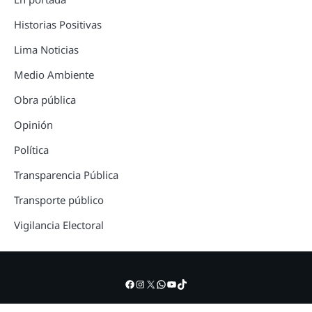
Historias Positivas
Lima Noticias
Medio Ambiente
Obra pública
Opinión
Política
Transparencia Pública
Transporte público
Vigilancia Electoral
Facebook
Instagram
X
WhatsApp
YouTube
TikTok