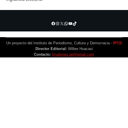
Facebook
Instagram
X
WhatsApp
YouTube
TikTok
Un proyecto del Instituto de Periodismo, Cultura y Democracia -
IPCD
Director Editorial:
Wilber Huacasi
Contacto:
limatimes.pe@gmail.com