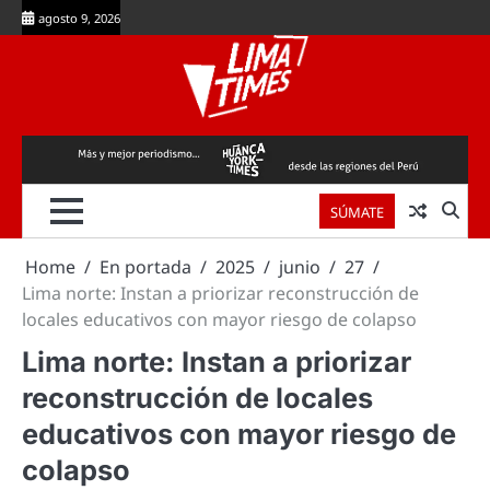
Skip
agosto 9, 2026
to
content
SÚMATE
Home
En portada
2025
junio
27
Lima norte: Instan a priorizar reconstrucción de
locales educativos con mayor riesgo de colapso
Lima norte: Instan a priorizar
reconstrucción de locales
educativos con mayor riesgo de
colapso