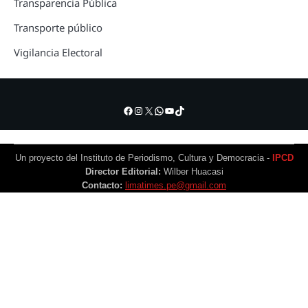
Transparencia Pública
Transporte público
Vigilancia Electoral
Facebook
Instagram
X
WhatsApp
YouTube
TikTok
Un proyecto del Instituto de Periodismo, Cultura y Democracia -
IPCD
Director Editorial:
Wilber Huacasi
Contacto:
limatimes.pe@gmail.com