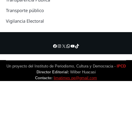
Transporte público
Vigilancia Electoral
Facebook
Instagram
X
WhatsApp
YouTube
TikTok
Un proyecto del Instituto de Periodismo, Cultura y Democracia -
IPCD
Director Editorial:
Wilber Huacasi
Contacto:
limatimes.pe@gmail.com