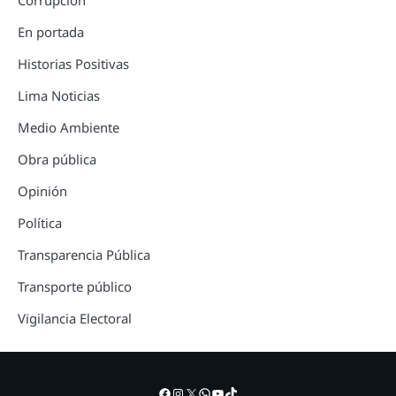
Corrupción
En portada
Historias Positivas
Lima Noticias
Medio Ambiente
Obra pública
Opinión
Política
Transparencia Pública
Transporte público
Vigilancia Electoral
Facebook
Instagram
X
WhatsApp
YouTube
TikTok