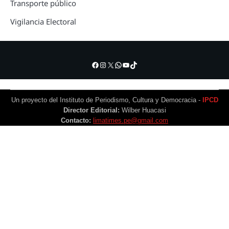
Transporte público
Vigilancia Electoral
Facebook
Instagram
X
WhatsApp
YouTube
TikTok
Un proyecto del Instituto de Periodismo, Cultura y Democracia -
IPCD
Director Editorial:
Wilber Huacasi
Contacto:
limatimes.pe@gmail.com