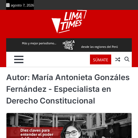
Skip
agosto 7, 2026
to
content
SÚMATE
Autor:
María Antonieta Gonzáles
Fernández - Especialista en
Derecho Constitucional