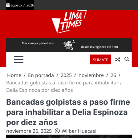
Skip
agosto 7, 2026
to
content
SÚMATE
Home
En portada
2025
noviembre
26
Bancadas golpistas a paso firme para inhabilitar a
Delia Espinoza por diez años
Bancadas golpistas a paso firme
para inhabilitar a Delia Espinoza
por diez años
noviembre 26, 2025
Wilber Huacasi