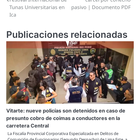
Tunas Universitarias en
pasivo | Documento PDF
entradas
Ica
Publicaciones relacionadas
Vitarte: nueve policías son detenidos en caso de
presunto cobro de coimas a conductores en la
carretera Central
La Fiscalía Provincial Corporativa Especializada en Delitos de
Corrupción de Funcionarios (Segundo Despacho) de Lima Este, a