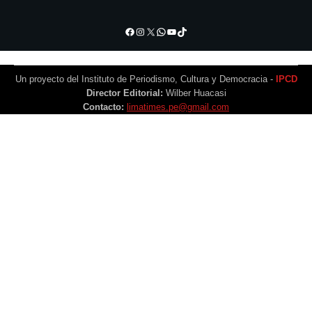
Facebook
Instagram
X
WhatsApp
YouTube
TikTok
Un proyecto del Instituto de Periodismo, Cultura y Democracia -
IPCD
Director Editorial:
Wilber Huacasi
Contacto:
limatimes.pe@gmail.com