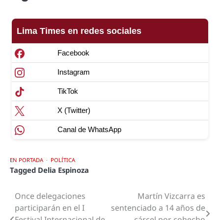
Lima Times en redes sociales
Facebook
Instagram
TikTok
X (Twitter)
Canal de WhatsApp
EN PORTADA
POLÍTICA
Tagged
Delia Espinoza
Once delegaciones
Martín Vizcarra es
Navegación
participarán en el I
sentenciado a 14 años de
de
Festival Internacional de
cárcel por cohecho