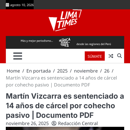
Skip
agosto 10, 2026
to
content
SÚMATE
Home
En portada
2025
noviembre
26
Martín Vizcarra es sentenciado a 14 años de cárcel
por cohecho pasivo | Documento PDF
Martín Vizcarra es sentenciado a
14 años de cárcel por cohecho
pasivo | Documento PDF
noviembre 26, 2025
Redacción Central