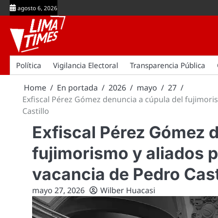
Skip
agosto 6, 2026
to
content
Política
Vigilancia Electoral
Transparencia Pública
Home
En portada
2026
mayo
27
Exfiscal Pérez Gómez denuncia a cúpula del fujimori
Castillo
Exfiscal Pérez Gómez d
fujimorismo y aliados p
vacancia de Pedro Cast
mayo 27, 2026
Wilber Huacasi