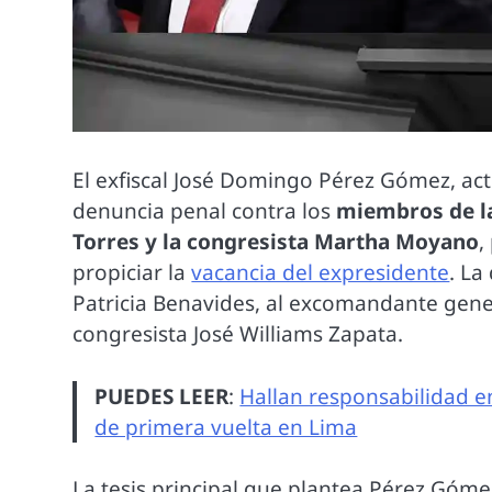
El exfiscal José Domingo Pérez Gómez, ac
denuncia penal contra los
miembros de la
Torres y la congresista Martha Moyano
,
propiciar la
vacancia del expresidente
. La
Patricia Benavides, al excomandante gener
congresista José Williams Zapata.
PUEDES LEER
:
Hallan responsabilidad e
de primera vuelta en Lima
La tesis principal que plantea Pérez Gómez