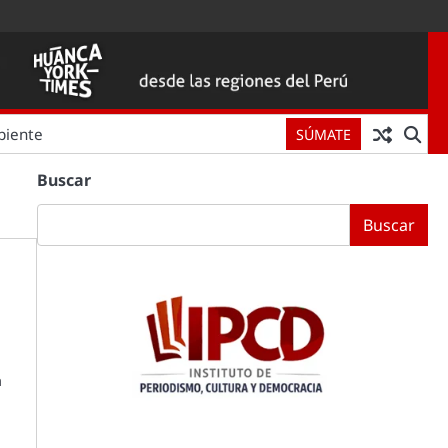
biente
SÚMATE
Buscar
Buscar
a