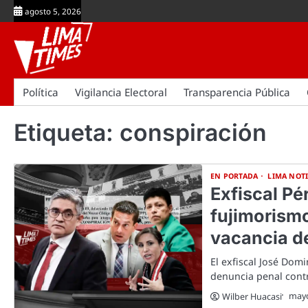
Skip
agosto 5, 2026
to
content
Política
Vigilancia Electoral
Transparencia Pública
Etiqueta:
conspiración
EN PORTADA
LIMA NOTI
Exfiscal P
fujimorismo
vacancia de
El exfiscal José Dom
denuncia penal cont
mayo
Wilber Huacasi