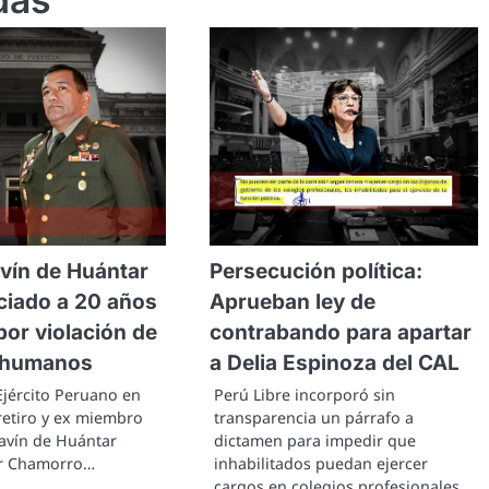
vín de Huántar
Persecución política:
ciado a 20 años
Aprueban ley de
por violación de
contrabando para apartar
 humanos
a Delia Espinoza del CAL
 Ejército Peruano en
Perú Libre incorporó sin
retiro y ex miembro
transparencia un párrafo a
avín de Huántar
dictamen para impedir que
ar Chamorro…
inhabilitados puedan ejercer
cargos en colegios profesionales.