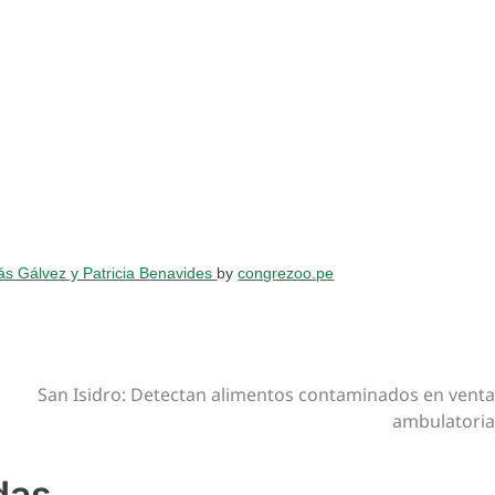
ás Gálvez y Patricia Benavides
by
congrezoo.pe
San Isidro: Detectan alimentos contaminados en vent
ambulatori
das