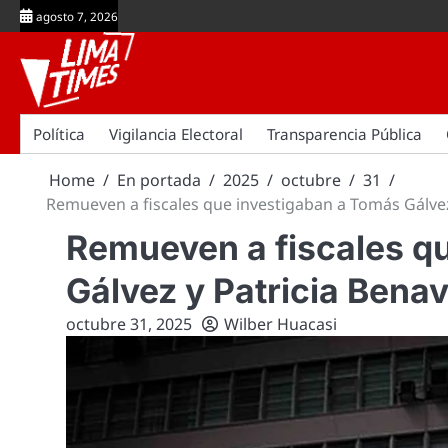
Skip
agosto 7, 2026
to
content
Política
Vigilancia Electoral
Transparencia Pública
Home
En portada
2025
octubre
31
Remueven a fiscales que investigaban a Tomás Gálvez
Remueven a fiscales q
Gálvez y Patricia Bena
octubre 31, 2025
Wilber Huacasi