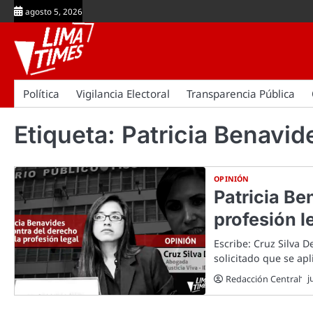
Skip
agosto 5, 2026
to
content
Política
Vigilancia Electoral
Transparencia Pública
Etiqueta:
Patricia Benavid
OPINIÓN
Patricia Be
profesión l
Escribe: Cruz Silva D
solicitado que se apl
j
Redacción Central