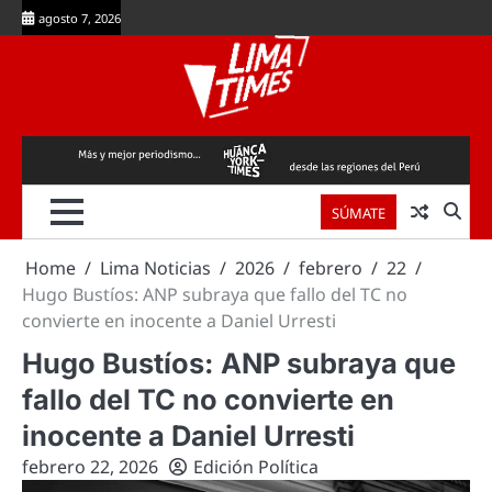
Skip
agosto 7, 2026
to
content
SÚMATE
Home
Lima Noticias
2026
febrero
22
Hugo Bustíos: ANP subraya que fallo del TC no
convierte en inocente a Daniel Urresti
Hugo Bustíos: ANP subraya que
fallo del TC no convierte en
inocente a Daniel Urresti
febrero 22, 2026
Edición Política