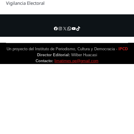
Vigilancia Electoral
Facebook
Instagram
X
WhatsApp
YouTube
TikTok
Un proyecto del Instituto de Periodismo, Cultura y Democracia -
IPCD
Director Editorial:
Wilber Huacasi
Contacto:
limatimes.pe@gmail.com