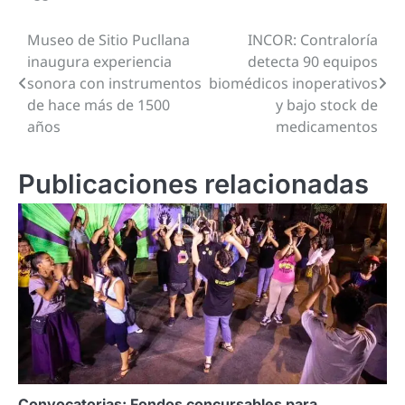
Museo de Sitio Pucllana
INCOR: Contraloría
Navegación
inaugura experiencia
detecta 90 equipos
de
sonora con instrumentos
biomédicos inoperativos
de hace más de 1500
y bajo stock de
entradas
años
medicamentos
Publicaciones relacionadas
Convocatorias: Fondos concursables para