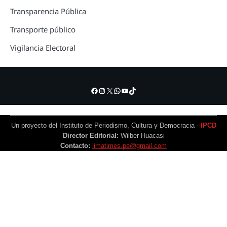
Transparencia Pública
Transporte público
Vigilancia Electoral
Facebook
Instagram
X
WhatsApp
YouTube
TikTok
Un proyecto del Instituto de Periodismo, Cultura y Democracia -
IPCD
Director Editorial:
Wilber Huacasi
Contacto:
limatimes.pe@gmail.com