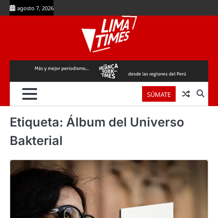
Skip
agosto 7, 2026
to
content
SÚMATE
Etiqueta:
Álbum del Universo
Bakterial