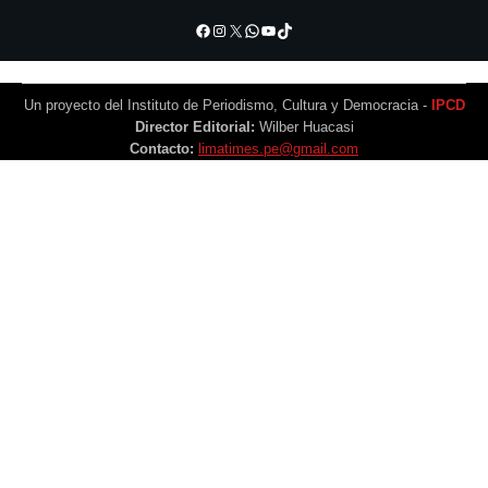
Facebook
Instagram
X
WhatsApp
YouTube
TikTok
Un proyecto del Instituto de Periodismo, Cultura y Democracia -
IPCD
Director Editorial:
Wilber Huacasi
Contacto:
limatimes.pe@gmail.com