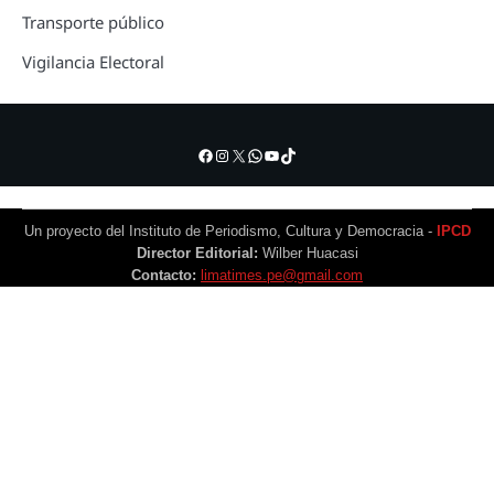
Transporte público
Vigilancia Electoral
Facebook
Instagram
X
WhatsApp
YouTube
TikTok
Un proyecto del Instituto de Periodismo, Cultura y Democracia -
IPCD
Director Editorial:
Wilber Huacasi
Contacto:
limatimes.pe@gmail.com