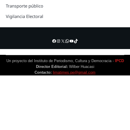
Transporte público
Vigilancia Electoral
Facebook
Instagram
X
WhatsApp
YouTube
TikTok
Un proyecto del Instituto de Periodismo, Cultura y Democracia -
IPCD
Director Editorial:
Wilber Huacasi
Contacto:
limatimes.pe@gmail.com