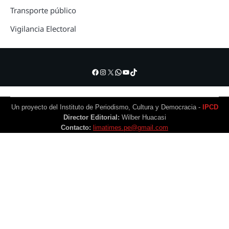
Transporte público
Vigilancia Electoral
Facebook
Instagram
X
WhatsApp
YouTube
TikTok
Un proyecto del Instituto de Periodismo, Cultura y Democracia -
IPCD
Director Editorial:
Wilber Huacasi
Contacto:
limatimes.pe@gmail.com