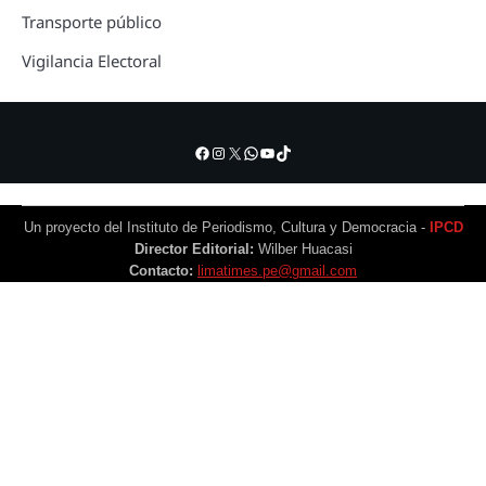
Transporte público
Vigilancia Electoral
Facebook
Instagram
X
WhatsApp
YouTube
TikTok
Un proyecto del Instituto de Periodismo, Cultura y Democracia -
IPCD
Director Editorial:
Wilber Huacasi
Contacto:
limatimes.pe@gmail.com