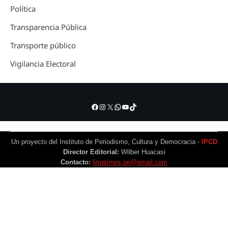
Política
Transparencia Pública
Transporte público
Vigilancia Electoral
Facebook
Instagram
X
WhatsApp
YouTube
TikTok
Un proyecto del Instituto de Periodismo, Cultura y Democracia -
IPCD
Director Editorial:
Wilber Huacasi
Contacto:
limatimes.pe@gmail.com