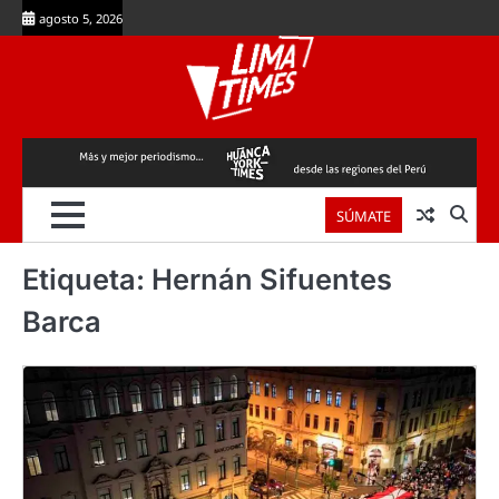
Skip
agosto 5, 2026
to
content
SÚMATE
Etiqueta:
Hernán Sifuentes
Barca