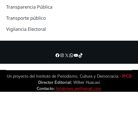
Transparencia Pública
Transporte público
Vigilancia Electoral
Facebook
Instagram
X
WhatsApp
YouTube
TikTok
Un proyecto del Instituto de Periodismo, Cultura y Democracia -
IPCD
Director Editorial:
Wilber Huacasi
Contacto:
limatimes.pe@gmail.com