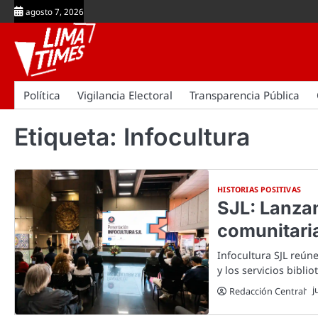
Skip
agosto 7, 2026
to
content
Política
Vigilancia Electoral
Transparencia Pública
Etiqueta:
Infocultura
HISTORIAS POSITIVAS
SJL: Lanzan
comunitaria
Infocultura SJL reúne
y los servicios bibli
j
Redacción Central