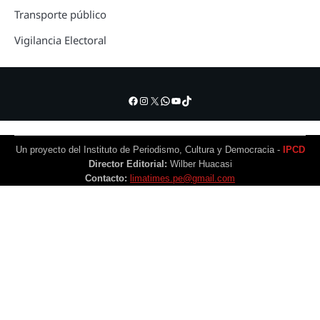
Transporte público
Vigilancia Electoral
Facebook
Instagram
X
WhatsApp
YouTube
TikTok
Un proyecto del Instituto de Periodismo, Cultura y Democracia -
IPCD
Director Editorial:
Wilber Huacasi
Contacto:
limatimes.pe@gmail.com