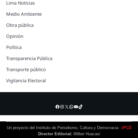
Lima Noticias
Medio Ambiente
Obra pública
Opinión
Política
Transparencia Pública
Transporte público
Vigilancia Electoral
Facebook
Instagram
X
WhatsApp
YouTube
TikTok
Un proyecto del Instituto de Periodismo, Cultura y Democracia -
IPCD
Director Editorial:
Wilber Huacasi