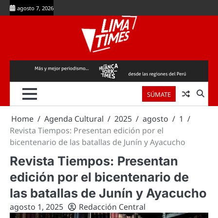
Skip
agosto 7, 2026
to
content
SÚMATE
Home
Agenda Cultural
2025
agosto
1
Revista Tiempos: Presentan edición por el
bicentenario de las batallas de Junín y Ayacucho
Revista Tiempos: Presentan
edición por el bicentenario de
las batallas de Junín y Ayacucho
agosto 1, 2025
Redacción Central