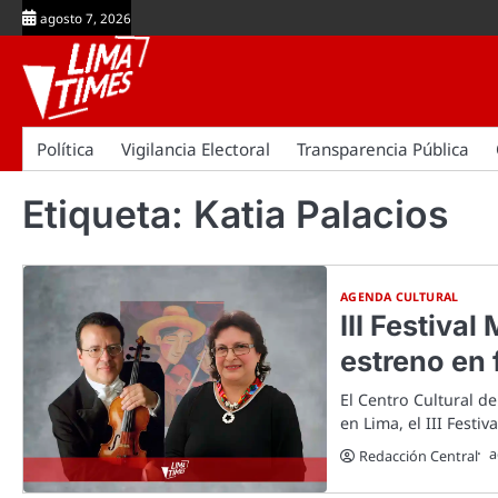
Skip
agosto 7, 2026
to
content
Política
Vigilancia Electoral
Transparencia Pública
Etiqueta:
Katia Palacios
AGENDA CULTURAL
III Festiva
estreno en 
El Centro Cultural d
en Lima, el III Festiv
a
Redacción Central