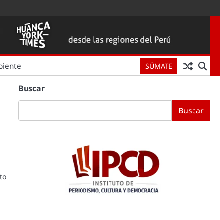
biente
SÚMATE
Buscar
Buscar
sto