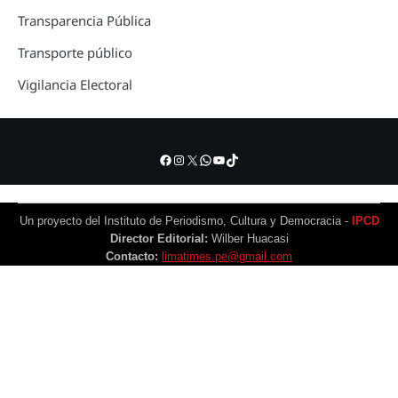
Transparencia Pública
Transporte público
Vigilancia Electoral
Facebook
Instagram
X
WhatsApp
YouTube
TikTok
Un proyecto del Instituto de Periodismo, Cultura y Democracia -
IPCD
Director Editorial:
Wilber Huacasi
Contacto:
limatimes.pe@gmail.com