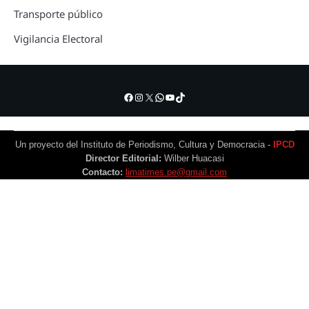
Transporte público
Vigilancia Electoral
Facebook
Instagram
X
WhatsApp
YouTube
TikTok
Un proyecto del Instituto de Periodismo, Cultura y Democracia -
IPCD
Director Editorial:
Wilber Huacasi
Contacto:
limatimes.pe@gmail.com