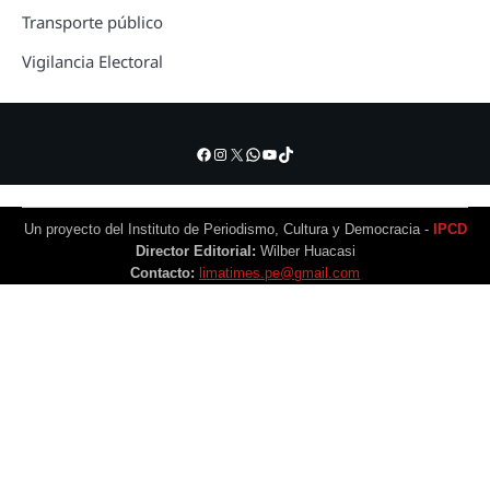
Transporte público
Vigilancia Electoral
Facebook
Instagram
X
WhatsApp
YouTube
TikTok
Un proyecto del Instituto de Periodismo, Cultura y Democracia -
IPCD
Director Editorial:
Wilber Huacasi
Contacto:
limatimes.pe@gmail.com