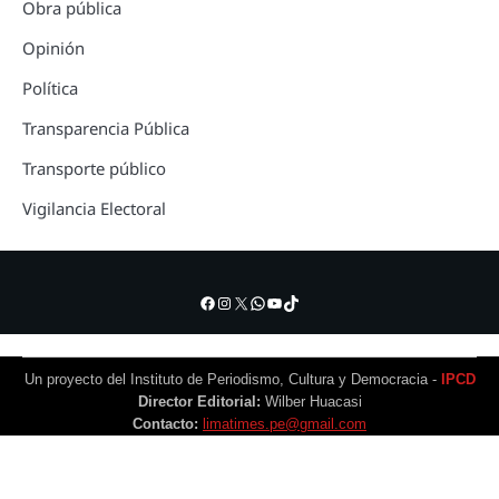
Obra pública
Opinión
Política
Transparencia Pública
Transporte público
Vigilancia Electoral
Facebook
Instagram
X
WhatsApp
YouTube
TikTok
Un proyecto del Instituto de Periodismo, Cultura y Democracia -
IPCD
Director Editorial:
Wilber Huacasi
Contacto:
limatimes.pe@gmail.com