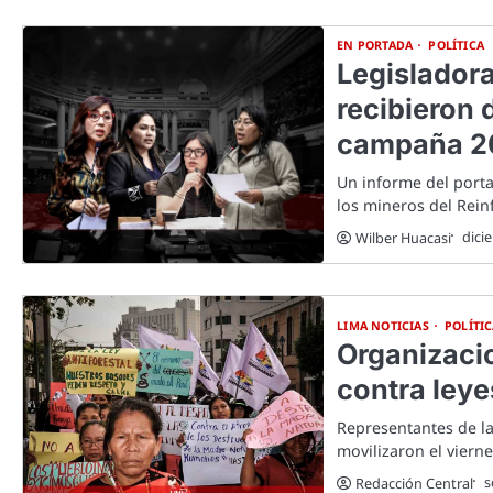
EN PORTADA
POLÍTICA
Legislador
recibieron 
campaña 2
Un informe del porta
los mineros del Rei
dici
Wilber Huacasi
LIMA NOTICIAS
POLÍTI
Organizaci
contra ley
Representantes de la
movilizaron el viern
s
Redacción Central