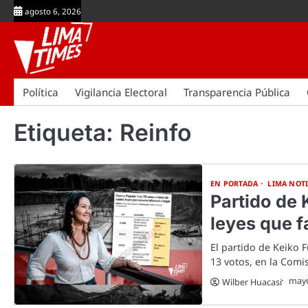
Skip
agosto 6, 2026
to
content
Política
Vigilancia Electoral
Transparencia Pública
Etiqueta:
Reinfo
EN PORTADA
LIMA NOTI
Partido de 
leyes que f
El partido de Keiko F
13 votos, en la Com
mayo
Wilber Huacasi