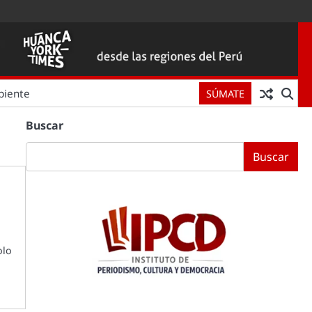
biente
SÚMATE
Buscar
Buscar
olo