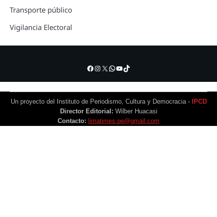
Transporte público
Vigilancia Electoral
Facebook
Instagram
X
WhatsApp
YouTube
TikTok
Un proyecto del Instituto de Periodismo, Cultura y Democracia -
IPCD
Director Editorial:
Wilber Huacasi
Contacto:
limatimes.pe@gmail.com