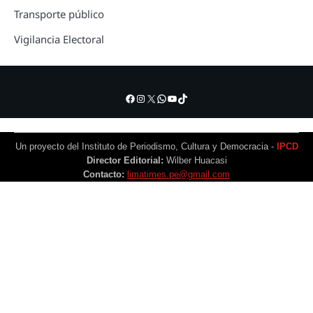
Transporte público
Vigilancia Electoral
Facebook
Instagram
X
WhatsApp
YouTube
TikTok
Un proyecto del Instituto de Periodismo, Cultura y Democracia -
IPCD
Director Editorial:
Wilber Huacasi
Contacto:
limatimes.pe@gmail.com