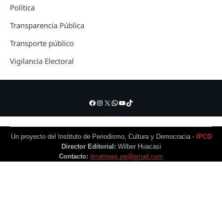
Política
Transparencia Pública
Transporte público
Vigilancia Electoral
Facebook
Instagram
X
WhatsApp
YouTube
TikTok
Un proyecto del Instituto de Periodismo, Cultura y Democracia -
IPCD
Director Editorial:
Wilber Huacasi
Contacto:
limatimes.pe@gmail.com