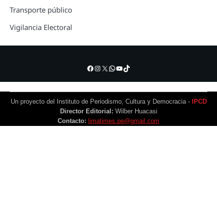
Transporte público
Vigilancia Electoral
Facebook
Instagram
X
WhatsApp
YouTube
TikTok
Un proyecto del Instituto de Periodismo, Cultura y Democracia -
IPCD
Director Editorial:
Wilber Huacasi
Contacto:
limatimes.pe@gmail.com