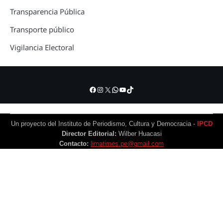
Transparencia Pública
Transporte público
Vigilancia Electoral
Facebook
Instagram
X
WhatsApp
YouTube
TikTok
Un proyecto del Instituto de Periodismo, Cultura y Democracia -
IPCD
Director Editorial:
Wilber Huacasi
Contacto:
limatimes.pe@gmail.com