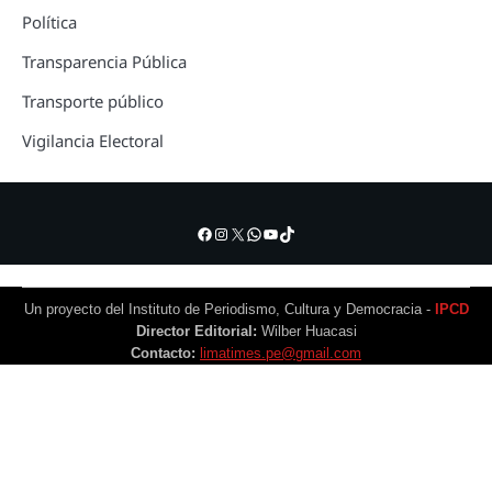
Política
Transparencia Pública
Transporte público
Vigilancia Electoral
Facebook
Instagram
X
WhatsApp
YouTube
TikTok
Un proyecto del Instituto de Periodismo, Cultura y Democracia -
IPCD
Director Editorial:
Wilber Huacasi
Contacto:
limatimes.pe@gmail.com