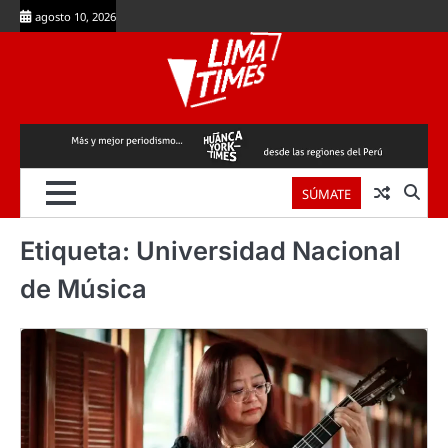
Skip
agosto 10, 2026
to
content
SÚMATE
Etiqueta:
Universidad Nacional
de Música