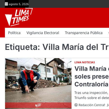
Skip
agosto 5, 2026
to
content
Política
Vigilancia Electoral
Transparencia Pública
Etiqueta:
Villa María del T
LIMA NOTICIAS
Villa María
soles pres
Contraloría
Tras una inspección, 
Triunfo sobre el de
j
Redacción Central