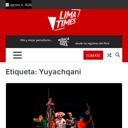
Skip
agosto 6, 2026
to
content
SÚMATE
Etiqueta:
Yuyachqani