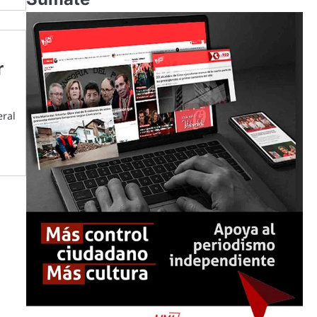
r
eral