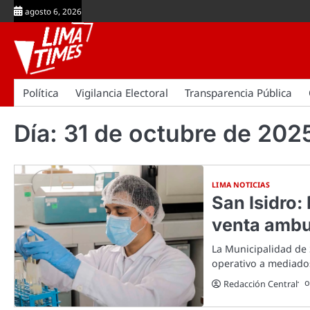
Skip
agosto 6, 2026
to
content
Política
Vigilancia Electoral
Transparencia Pública
Día:
31 de octubre de 202
LIMA NOTICIAS
San Isidro
venta ambu
La Municipalidad de S
operativo a mediado
o
Redacción Central