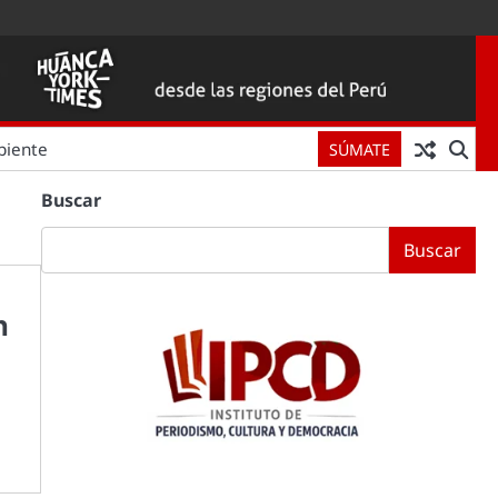
biente
SÚMATE
Buscar
Buscar
n