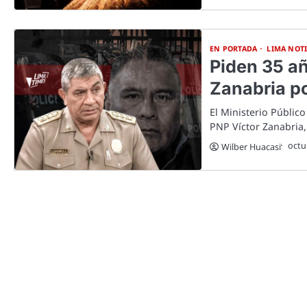
EN PORTADA
LIMA NOTI
Piden 35 añ
Zanabria po
El Ministerio Público
PNP Víctor Zanabria,
octu
Wilber Huacasi