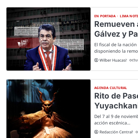
EN PORTADA
LIMA NOTI
Remueven a
Gálvez y Pa
El fiscal de la nació
disponiendo la remoc
octu
Wilber Huacasi
AGENDA CULTURAL
Rito de Pas
Yuyachkan
Del 7 al 9 de noviem
acción escénica…
o
Redacción Central