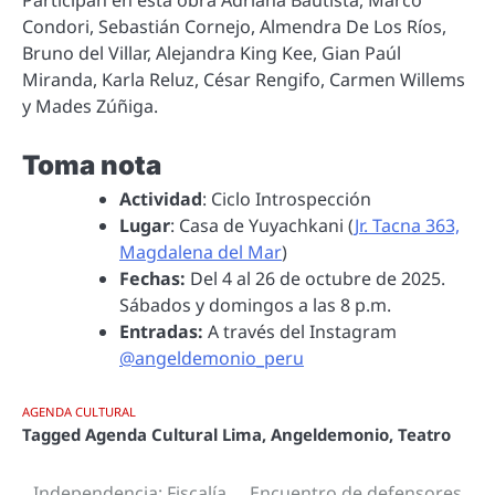
Participan en esta obra Adriana Bautista, Marco
Condori, Sebastián Cornejo, Almendra De Los Ríos,
Bruno del Villar, Alejandra King Kee, Gian Paúl
Miranda, Karla Reluz, César Rengifo, Carmen Willems
y Mades Zúñiga.
Toma nota
Actividad
: Ciclo Introspección
Lugar
: Casa de Yuyachkani (
Jr. Tacna 363,
Magdalena del Mar
)
Fechas:
Del 4 al 26 de octubre de 2025.
Sábados y domingos a las 8 p.m.
Entradas:
A través del Instagram
@angeldemonio_peru
AGENDA CULTURAL
Tagged
Agenda Cultural Lima
,
Angeldemonio
,
Teatro
Independencia: Fiscalía
Encuentro de defensores