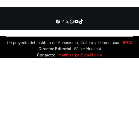
Facebook
Instagram
X
WhatsApp
YouTube
TikTok
Un proyecto del Instituto de Periodismo, Cultura y Democracia -
IPCD
Director Editorial:
Wilber Huacasi
Contacto:
limatimes.pe@gmail.com