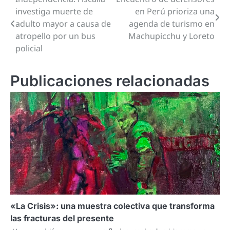
Navegación
investiga muerte de
en Perú prioriza una
de
adulto mayor a causa de
agenda de turismo en
atropello por un bus
Machupicchu y Loreto
entradas
policial
Publicaciones relacionadas
«La Crisis»: una muestra colectiva que transforma
las fracturas del presente