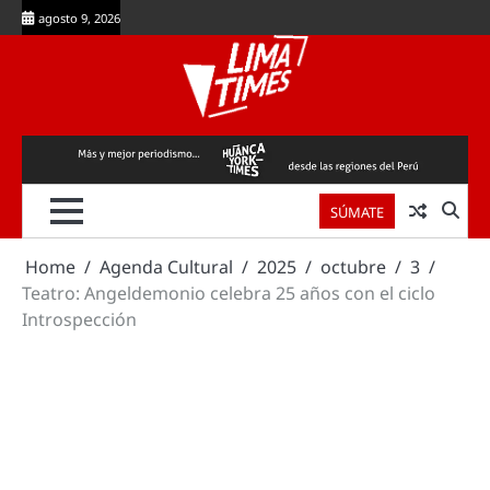
Skip
agosto 9, 2026
to
content
SÚMATE
Home
Agenda Cultural
2025
octubre
3
Teatro: Angeldemonio celebra 25 años con el ciclo
Introspección