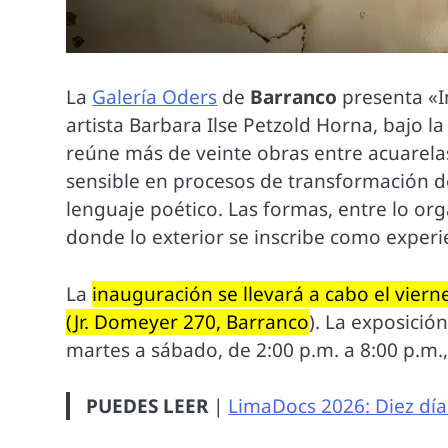
La
Galería Oders
de
Barranco
presenta «I
artista Barbara Ilse Petzold Horna, bajo l
reúne más de veinte obras entre acuarela
sensible en procesos de transformación do
lenguaje poético. Las formas, entre lo org
donde lo exterior se inscribe como experi
La
inauguración se llevará a cabo el viern
(Jr. Domeyer 270, Barranco
). La exposició
martes a sábado, de 2:00 p.m. a 8:00 p.m.,
PUEDES LEER
|
LimaDocs 2026: Diez día