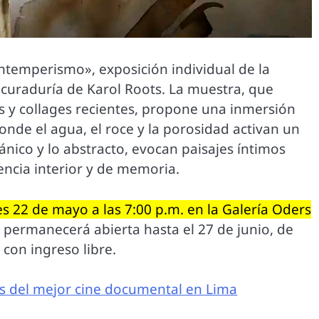
ntemperismo», exposición individual de la
a curaduría de Karol Roots. La muestra, que
s y collages recientes, propone una inmersión
nde el agua, el roce y la porosidad activan un
ánico y lo abstracto, evocan paisajes íntimos
encia interior y de memoria.
es 22 de mayo a las 7:00 p.m. en la Galería Oders
n permanecerá abierta hasta el 27 de junio, de
 con ingreso libre.
s del mejor cine documental en Lima