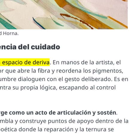
ld Horna.
tencia del cuidado
 espacio de deriva
. En manos de la artista, el
 que abre la fibra y reordena los pigmentos,
dumbre dialoguen con el gesto deliberado. Es en
tra su propia lógica, escapando al control
rge como un acto de articulación y sostén
.
sambla y construye puntos de apoyo dentro de la
oética donde la reparación y la ternura se