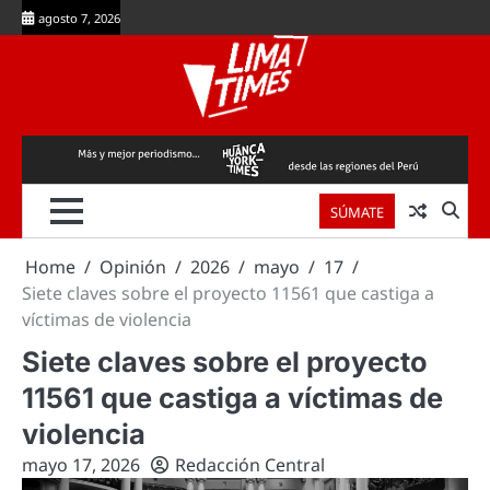
Skip
agosto 7, 2026
to
content
SÚMATE
Home
Opinión
2026
mayo
17
Siete claves sobre el proyecto 11561 que castiga a
víctimas de violencia
Siete claves sobre el proyecto
11561 que castiga a víctimas de
violencia
mayo 17, 2026
Redacción Central