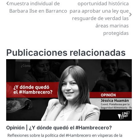
muestra individual de
oportunidad histórica
de
Barbara Ilse en Barranco
para aprobar una ley que
resguarde de verdad las
entradas
áreas marinas
protegidas
Publicaciones relacionadas
Opinión | ¿Y dónde quedó el #Hambrecero?
Reflexiones sobre la política del #Hambrecero en vísperas de la