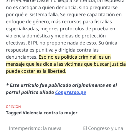
Si el 99.9% de casos no llega a sentencia, la respuesta
no es castigar a quien denuncia, sino preguntarse
por qué el sistema falla. Se requiere capacitación en
enfoque de género, más recursos para fiscalías
especializadas, mejores protocolos de prueba en
violencia doméstica y medidas de protección
efectivas. El PL no propone nada de esto. Su única
respuesta es punitiva y dirigida contra las
denunciantes.
Eso no es política criminal: es un
mensaje que les dice a las víctimas que buscar justicia
puede costarles la libertad.
* Este artículo fue publicado originalmente en el
portal político aliado
Congrezoo.pe
OPINIÓN
Tagged
Violencia contra la mujer
Intemperismo: la nueva
El Congreso y una
Navegación