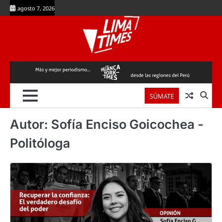
Skip
agosto 7, 2026
to
content
SÚMATE
Autor:
Sofía Enciso Goicochea -
Politóloga