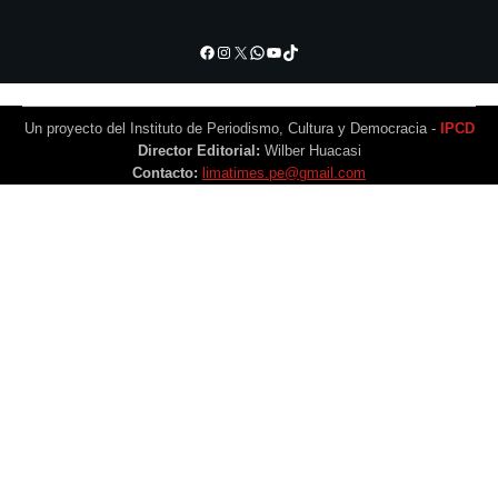
Facebook
Instagram
X
WhatsApp
YouTube
TikTok
Un proyecto del Instituto de Periodismo, Cultura y Democracia -
IPCD
Director Editorial:
Wilber Huacasi
Contacto:
limatimes.pe@gmail.com