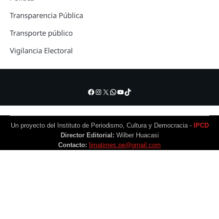
Transparencia Pública
Transporte público
Vigilancia Electoral
Facebook
Instagram
X
WhatsApp
YouTube
TikTok
Un proyecto del Instituto de Periodismo, Cultura y Democracia -
IPCD
Director Editorial:
Wilber Huacasi
Contacto:
limatimes.pe@gmail.com