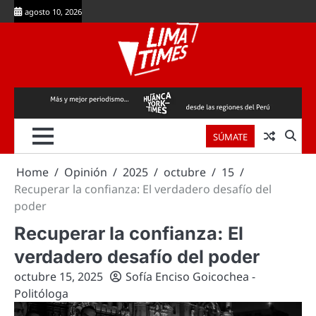
Skip
agosto 10, 2026
to
content
SÚMATE
Home
Opinión
2025
octubre
15
Recuperar la confianza: El verdadero desafío del
poder
Recuperar la confianza: El
verdadero desafío del poder
octubre 15, 2025
Sofía Enciso Goicochea -
Politóloga