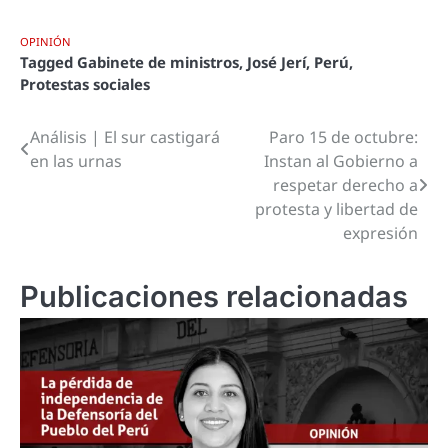
OPINIÓN
Tagged
Gabinete de ministros
,
José Jerí
,
Perú
,
Protestas sociales
Análisis | El sur castigará
Paro 15 de octubre:
Navegación
en las urnas
Instan al Gobierno a
de
respetar derecho a
protesta y libertad de
entradas
expresión
Publicaciones relacionadas