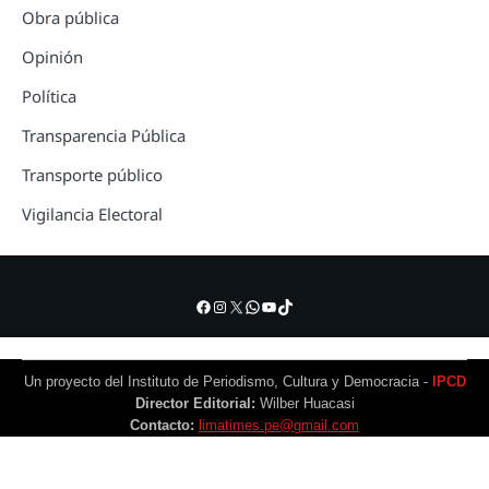
Obra pública
Opinión
Política
Transparencia Pública
Transporte público
Vigilancia Electoral
Facebook
Instagram
X
WhatsApp
YouTube
TikTok
Un proyecto del Instituto de Periodismo, Cultura y Democracia -
IPCD
Director Editorial:
Wilber Huacasi
Contacto:
limatimes.pe@gmail.com