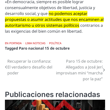
«En democracia, siempre es posible lograr
consensualmente objetivos de libertad, justicia y
desarrollo social, y que
no podemos aceptar
propuestas o asumir actitudes que nos encaminen al
autoritarismo u otros sistemas políticos
contrarios a
las exigencias del bien común en libertad.
EN PORTADA
LIMA NOTICIAS
POLÍTICA
Tagged
Paro nacional 15 de octubre
Recuperar la confianza:
Paro 15 de octubre:
Navegación
El verdadero desafío del
Allegados a José Jerí
de
poder
improvisan mini “marcha
por la paz”
entradas
Publicaciones relacionadas