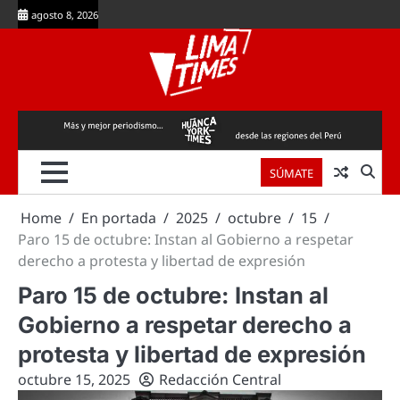
Skip
agosto 8, 2026
to
content
SÚMATE
Home
En portada
2025
octubre
15
Paro 15 de octubre: Instan al Gobierno a respetar
derecho a protesta y libertad de expresión
Paro 15 de octubre: Instan al
Gobierno a respetar derecho a
protesta y libertad de expresión
octubre 15, 2025
Redacción Central