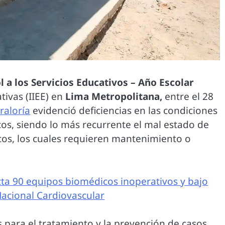
 a los Servicios Educativos – Año Escolar
tivas (IIEE) en
Lima Metropolitana,
entre el 28
raloría
evidenció deficiencias en las condiciones
icos, siendo lo más recurrente el mal estado de
sicos, los cuales requieren mantenimiento o
cta 90 equipos biomédicos inoperativos y bajo
Nacional Cardiovascular
 para el tratamiento y la prevención de casos