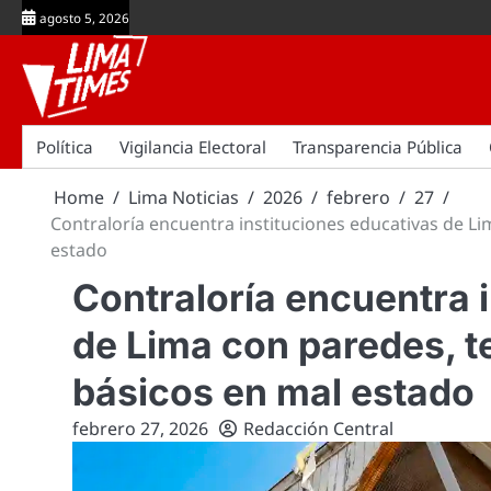
Skip
agosto 5, 2026
to
content
Política
Vigilancia Electoral
Transparencia Pública
Home
Lima Noticias
2026
febrero
27
Contraloría encuentra instituciones educativas de Li
estado
Contraloría encuentra 
de Lima con paredes, t
básicos en mal estado
febrero 27, 2026
Redacción Central