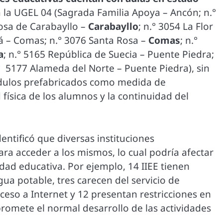
a la UGEL 04 (Sagrada Familia Apoya – Ancón; n.°
Rosa de Carabayllo –
Carabayllo
; n.° 3054 La Flor
dá – Comas; n.° 3076 Santa Rosa –
Comas
; n.°
a
; n.° 5165 República de Suecia – Puente Piedra;
° 5177 Alameda del Norte – Puente Piedra), sin
ódulos prefabricados como medida de
 física de los alumnos y la continuidad del
dentificó que diversas instituciones
ara acceder a los mismos, lo cual podría afectar
dad educativa. Por ejemplo, 14 IIEE tienen
gua potable, tres carecen del servicio de
ceso a Internet y 12 presentan restricciones en
promete el normal desarrollo de las actividades