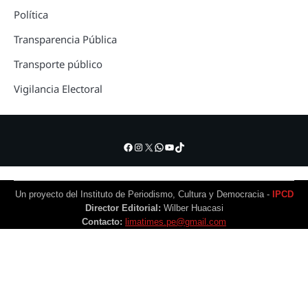
Política
Transparencia Pública
Transporte público
Vigilancia Electoral
Facebook
Instagram
X
WhatsApp
YouTube
TikTok
Un proyecto del Instituto de Periodismo, Cultura y Democracia -
IPCD
Director Editorial:
Wilber Huacasi
Contacto:
limatimes.pe@gmail.com