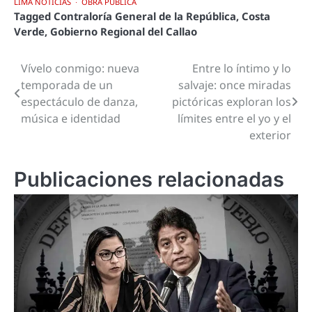
LIMA NOTICIAS
OBRA PÚBLICA
Tagged
Contraloría General de la República
,
Costa
Verde
,
Gobierno Regional del Callao
Vívelo conmigo: nueva
Entre lo íntimo y lo
Navegación
temporada de un
salvaje: once miradas
de
espectáculo de danza,
pictóricas exploran los
música e identidad
límites entre el yo y el
entradas
exterior
Publicaciones relacionadas