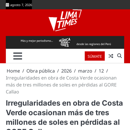
Skip
agosto 7, 2026
to
content
SÚMATE
Home
Obra pública
2026
marzo
12
Irregularidades en obra de Costa Verde ocasionan
más de tres millones de soles en pérdidas al GORE
Callao
Irregularidades en obra de Costa
Verde ocasionan más de tres
millones de soles en pérdidas al