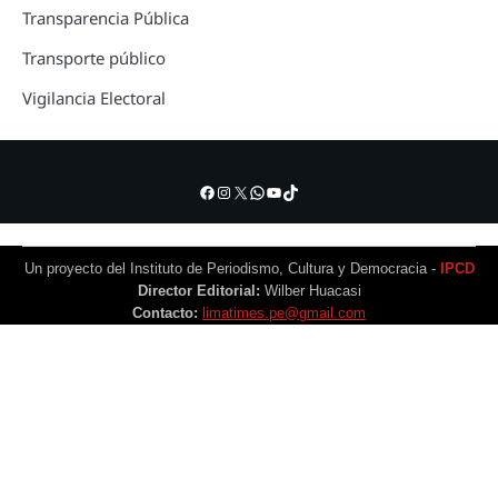
Transparencia Pública
Transporte público
Vigilancia Electoral
Facebook
Instagram
X
WhatsApp
YouTube
TikTok
Un proyecto del Instituto de Periodismo, Cultura y Democracia -
IPCD
Director Editorial:
Wilber Huacasi
Contacto:
limatimes.pe@gmail.com