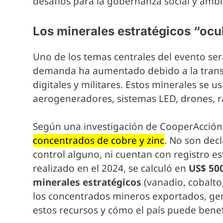
desafíos para la gobernanza social y ambie
Los minerales estratégicos “ocul
Uno de los temas centrales del evento ser
demanda ha aumentado debido a la transi
digitales y militares. Estos minerales se u
aerogeneradores, sistemas LED, drones, ra
Según una investigación de CooperAcción
concentrados de cobre y zinc
. No son dec
control alguno, ni cuentan con registro e
realizado en el 2024, se calculó en
US$ 500
minerales estratégicos
(vanadio, cobalto,
los concentrados mineros exportados, ge
estos recursos y cómo el país puede benefi