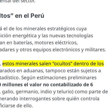
ntal del sector.
tos” en el Perú
á el de los minerales estratégicos cuya
ción energética y las nuevas tecnologías
san en baterías, motores eléctricos,
dares y otros equipos electrónicos y militares.
,
estos minerales salen “ocultos” dentro de los
larados en aduanas, tampoco están sujetos a
stadístico. Según estimaciones preliminares
 millones el valor no contabilizado de 6
 galio, germanio, indio y telurio) como parte de
nerando interrogantes sobre quién controla
ciarse de ello.