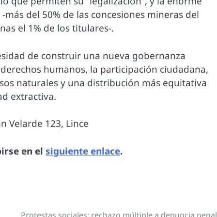
cio que permiten su “legalización”, y la enorme
 -más del 50% de las concesiones mineras del
s el 1% de los titulares-.
cesidad de construir una nueva gobernanza
s derechos humanos, la participación ciudadana,
rsos naturales y una distribución más equitativa
ad extractiva.
ón Velarde 123, Lince
irse en el
siguiente enlace
.
Protestas sociales: rechazo múltiple a denuncia pena